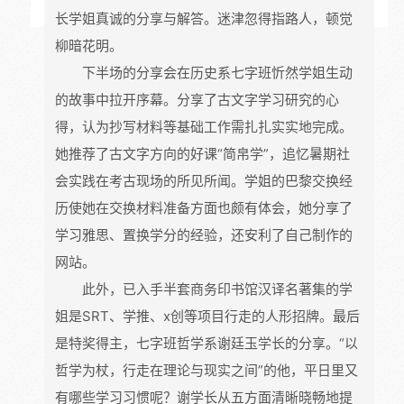
长学姐真诚的分享与解答。迷津忽得指路人，顿觉
柳暗花明。
下半场的分享会在历史系七字班忻然学姐生动
的故事中拉开序幕。分享了古文字学习研究的心
得，认为抄写材料等基础工作需扎扎实实地完成。
她推荐了古文字方向的好课“简帛学”，追忆暑期社
会实践在考古现场的所见所闻。学姐的巴黎交换经
历使她在交换材料准备方面也颇有体会，她分享了
学习雅思、置换学分的经验，还安利了自己制作的
网站。
此外，已入手半套商务印书馆汉译名著集的学
姐是SRT、学推、x创等项目行走的人形招牌。最后
是特奖得主，七字班哲学系谢廷玉学长的分享。“以
哲学为杖，行走在理论与现实之间”的他，平日里又
有哪些学习习惯呢？谢学长从五方面清晰晓畅地提