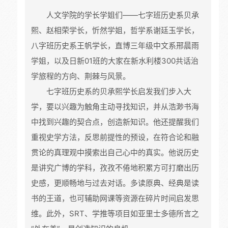
人文学院的学长学姐们——七字班历史系贝承
熙、赵相荣学长，忻然学姐，哲学系谢廷玉学长，
八字班历史系王帆学长，直博三年级中文系邢晨雨
学姐，以及日新01班的大家在新水利楼300共话治
学旅程的方向、荆棘与风景。
七字班历史系的贝承熙学长启发我们步入大
学，要以兴趣为触角主动寻找知识，并从浩渺书海
中找到兴趣的契合点，创造新知识。他还提醒我们
重视史学方法，反思前提性的预设，在符合论和融
贯论的真理观中摸索出自己心中的真实。他说历史
是讲究广博的学科，孜孜不倦地积累方可打磨出历
史感，更顺畅地与过去对话。多读原典、经典是读
书的王道，也可辅助网课等资源在碎片时间启发思
维。此外，SRT、学推等项目如亚里士多德所言之