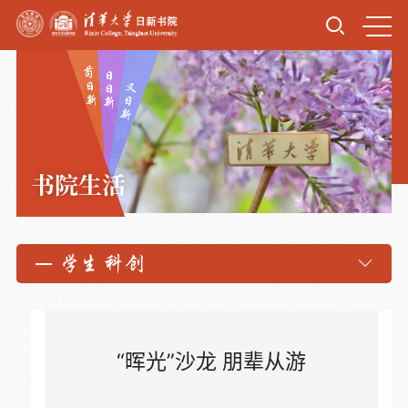
书院生活
学生科创
“晖光”沙龙 朋辈从游