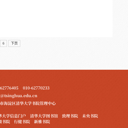
6
下页
-62776405 010-62770233
y@tsinghua.edu.cn
市海淀区清华大学书院管理中心
华大学信息门户
清华大学图书馆
致理书院
未央书院
微书院
行健书院
新雅书院