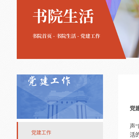
书院生活
书院首页
-
书院生活
-
党建工作
党建工作
党
声
党建工作
活