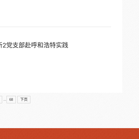
新2党支部赴呼和浩特实践
...
68
下页