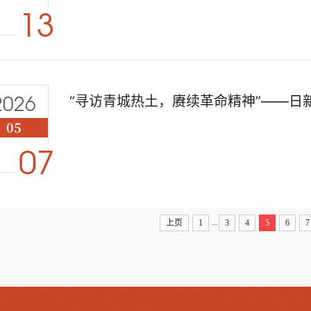
13
2026
“寻访青城热土，赓续革命精神”——日
05
07
...
上页
1
3
4
5
6
7