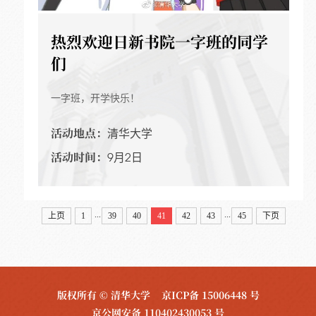
热烈欢迎日新书院一字班的同学
们
一字班，开学快乐！
活动地点：
清华大学
活动时间：
9月2日
...
...
上页
1
39
40
41
42
43
45
下页
版权所有 © 清华大学
京ICP备 15006448 号
京公网安备 110402430053 号