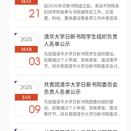
MAY
自2020年日新书院成立起，来自不同院系
21
的同学积极参与书院辅导员工作，在党
建、科创、集体建设等各项工作中表现突
出，受到师生们的高度评价。现面向全校
招募选拔新一届日新书院辅导员，协助开
清华大学日新书院学生组织负责
展书院的学生工作。
2025
人名单公示
MAR
为加强清华大学日新书院学生组织建设，
03
前期通过个人申请、资格审查、面试等环
节，经共青团清华大学日新书院委员会讨
论酝酿、考察，报请清华大学日新书院党
总支同意，现公示具体名单如下（按姓氏
共青团清华大学日新书院委员会
笔划排列）
2025
负责人名单公示
JAN
为加强清华大学日新书院团委的组织建
09
设，前期通过个人申请、资格审查、面试
等环节，经共青团清华大学日新书院委员
会讨论酝酿、考察，报请清华大学日新书
院党总支同意，选拔王艺玮等6名同学为清