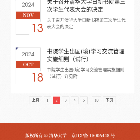
关于召开清华大学日新书院第三
华大学日新书院团委副书记。
2024
次学生代表大会的决定
NOV
关于召开清华大学日新书院第三次学生代
13
表大会的决定
书院学生出国(境)学习交流管理
2024
实施细则（试行）
OCT
书院学生出国(境)学习交流管理实施细则
18
（试行）详见附
...
上页
1
2
3
4
5
10
下页
版权所有 © 清华大学
京ICP备 15006448 号