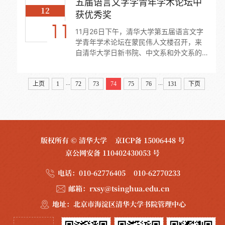
五届语言文字学青年学术论坛中
12
获优秀奖
11
11月26日下午，清华大学第五届语言文字
学青年学术论坛在蒙民伟人文楼召开，来
自清华大学日新书院、中文系和外文系的
共22名本科生、硕士和博士研究生参与了
本次论坛。日新书院本科生常丁心（日新
...
...
13）、牛博雅（日...
上页
1
72
73
74
75
76
131
下页
版权所有 © 清华大学
京ICP备 15006448 号
京公网安备 110402430053 号
电话：
010-62776405 010-62770233
邮箱：
rxsy@tsinghua.edu.cn
地址：
北京市海淀区清华大学书院管理中心