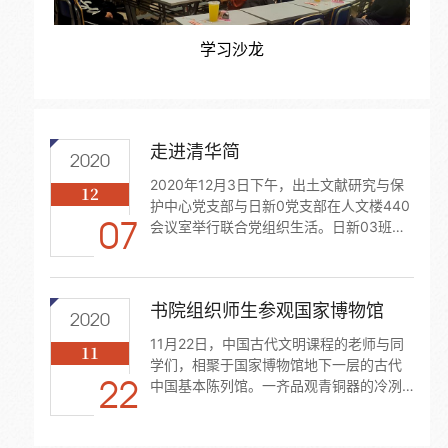
学习沙龙
走进清华简
2020
2020年12月3日下午，出土文献研究与保
12
护中心党支部与日新0党支部在人文楼440
07
会议室举行联合党组织生活。日新03班全
体同学与01、02班的入党积极分子以及辅
导员王健、郭梦柯参加了本次活动。本次
活动分为三部分：学...
书院组织师生参观国家博物馆
2020
11月22日，中国古代文明课程的老师与同
11
学们，相聚于国家博物馆地下一层的古代
22
中国基本陈列馆。一齐品观青铜器的冷冽
厚重，大鼎威仪与礼乐文明凿下的痕迹。
在参观春秋战国时期展出曾侯乙墓出土的