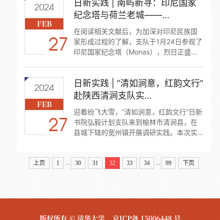
日新实践 | 南屿新寻：印尼国家
距离中国最遥远的大陆上感悟拉美社会与
2024
文化，探索中拉人文...
纪念塔与荷兰老城——...
FEB
在阅读相关文献后，为加深对印尼民族国
27
家形成过程的了解，支队于1月24日参观了
印尼国家纪念塔（Monas），烈日正盛，
纪念塔洁白的塔身就矗立在独立广场的中
央。
日新实践 | “清如涧意，红韵文行”
2024
赴陕西清涧支队实...
FEB
迎着纷飞大雪，“清如涧意，红韵文行”日新
27
书院弘毅计划支队来到榆林市清涧县，在
县城下辖的宽州镇开展调研实践。本次实
践通过企业走访、入户访谈、人物座谈、
展馆参观等方式，调研了产业在乡村振兴
...
...
中的突出作用。
上页
1
30
31
32
33
34
99
下页
版权所有 © 清华大学
京ICP备 15006448 号