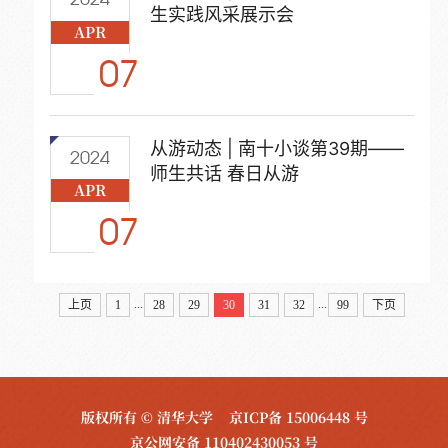
生实践风采展示会
APR
07
从游动态 | 南十小谈第39期——
2024
师生共话 春日从游
APR
07
...
...
上页
1
28
29
30
31
32
99
下页
版权所有 © 清华大学
京ICP备 15006448 号
京公网安备 110402430053 号